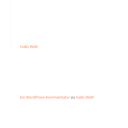
NEUESTE
BEITRÄGE
Hallo Welt!
NEUESTE
KOMMENTARE
Ein WordPress-Kommentator
zu
Hallo Welt!
ARCHIVE